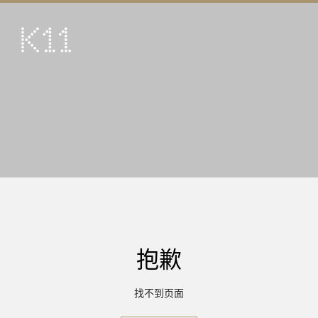
ENG
繁
艺术及文化
店铺
美馔
活动
优惠及推广
到访
抱歉
关于
KLUB 11
找不到页面