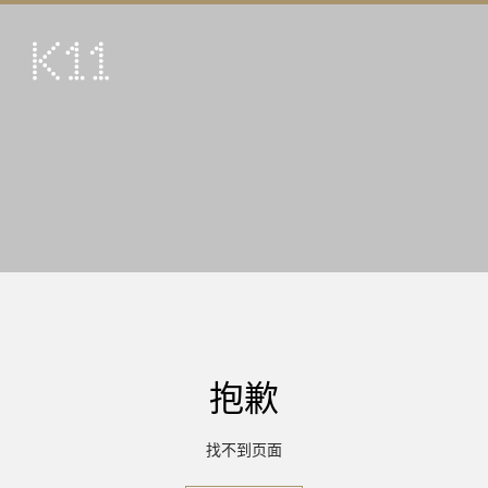
ENG
繁
艺术及文化
店铺
美馔
活动
优惠及推广
到访
抱歉
关于
KLUB 11
找不到页面