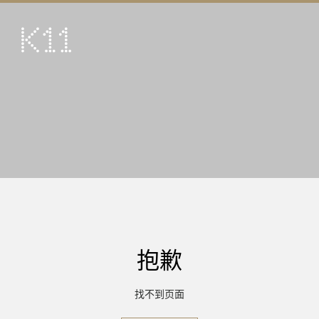
ENG
繁
艺术及文化
店铺
美馔
活动
优惠及推广
到访
抱歉
关于
KLUB 11
找不到页面