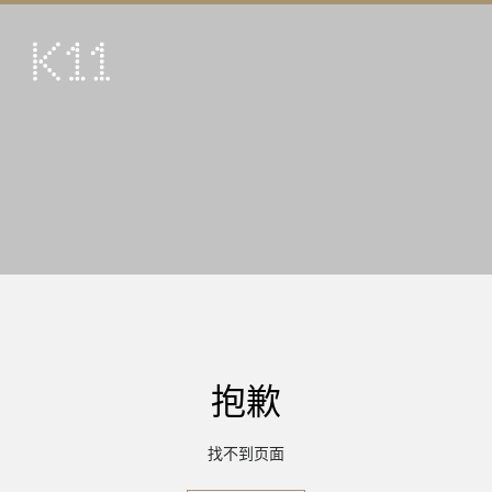
ENG
繁
艺术及文化
店铺
美馔
活动
优惠及推广
到访
抱歉
关于
KLUB 11
找不到页面