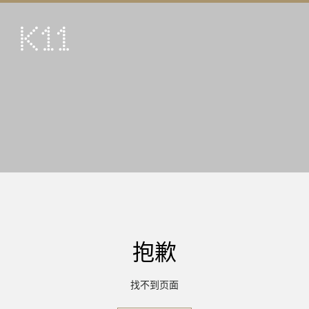
ENG
繁
艺术及文化
店铺
美馔
活动
优惠及推广
到访
抱歉
关于
KLUB 11
找不到页面