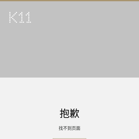
ENG
繁
艺术及文化
店铺
美馔
活动
优惠及推广
到访
抱歉
关于
KLUB 11
找不到页面