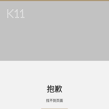
ENG
繁
艺术及文化
店铺
美馔
活动
优惠及推广
到访
抱歉
关于
KLUB 11
找不到页面