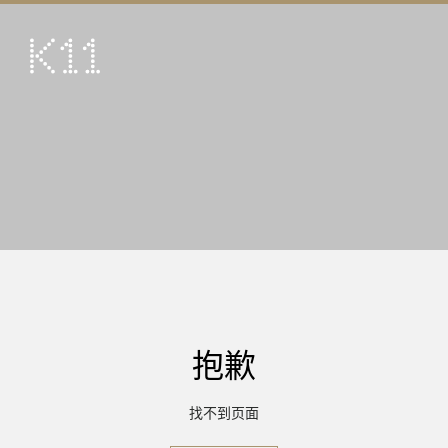
ENG
繁
艺术及文化
店铺
美馔
活动
优惠及推广
到访
抱歉
关于
KLUB 11
找不到页面