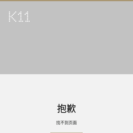
ENG
繁
艺术及文化
店铺
美馔
活动
优惠及推广
到访
抱歉
关于
KLUB 11
找不到页面