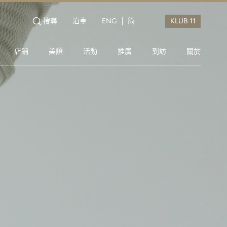
搜尋
泊車
ENG
简
店鋪
美饌
活動
推廣
到訪
關於