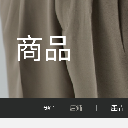
商品
店鋪
產品
分類：