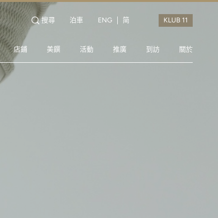
搜尋
泊車
ENG
简
店鋪
美饌
活動
推廣
到訪
關於