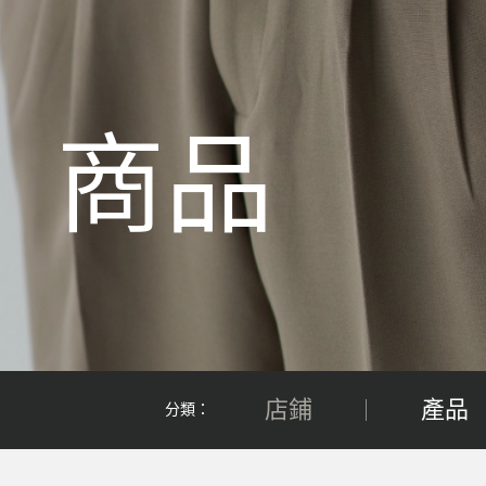
商品
店鋪
產品
分類：