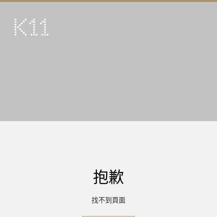
ENG
简
藝術及文化
店鋪
美饌
活動
優惠及推廣
到訪
抱歉
關於
KLUB 11
找不到頁面