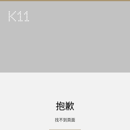
ENG
简
藝術及文化
店鋪
美饌
活動
優惠及推廣
到訪
抱歉
關於
KLUB 11
找不到頁面