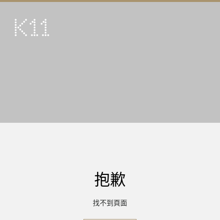
ENG
简
藝術及文化
店鋪
美饌
活動
優惠及推廣
到訪
抱歉
關於
KLUB 11
找不到頁面