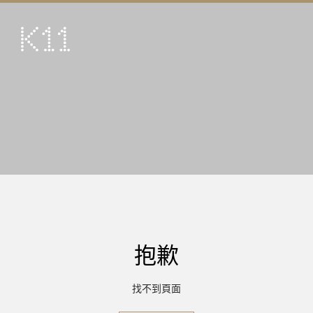
ENG
简
藝術及文化
店鋪
美饌
活動
優惠及推廣
到訪
抱歉
關於
KLUB 11
找不到頁面