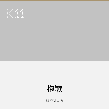
ENG
简
藝術及文化
店鋪
美饌
活動
優惠及推廣
到訪
抱歉
關於
KLUB 11
找不到頁面