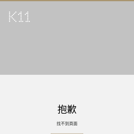
ENG
简
藝術及文化
店鋪
美饌
活動
優惠及推廣
到訪
抱歉
關於
KLUB 11
找不到頁面