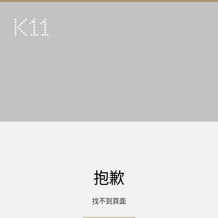
ENG
简
藝術及文化
店鋪
美饌
活動
優惠及推廣
到訪
抱歉
關於
KLUB 11
找不到頁面