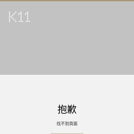
ENG
简
藝術及文化
店鋪
美饌
活動
優惠及推廣
到訪
抱歉
關於
KLUB 11
找不到頁面