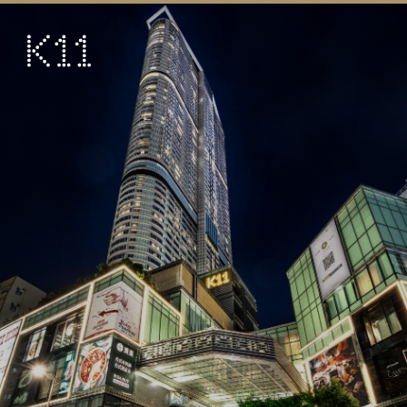
ENG
简
藝術及文化
店鋪
美饌
活動
優惠及推廣
到訪
關於
KLUB 11