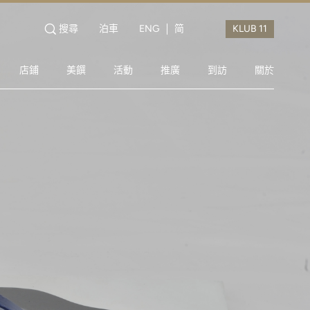
搜尋
泊車
ENG
简
店鋪
美饌
活動
推廣
到訪
關於