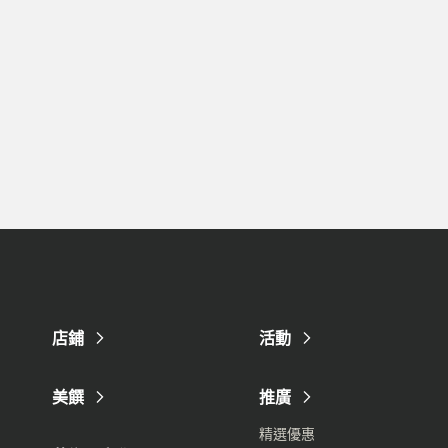
店鋪
活動
美饌
推廣
精選優惠