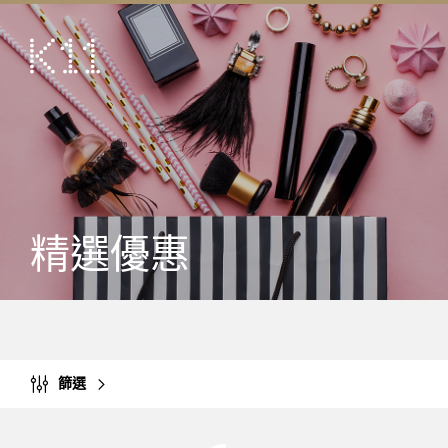
ENG
简
藝術及文化
店鋪
美饌
活動
精選優惠
優惠及推廣
到訪
關於
KLUB 11
篩選