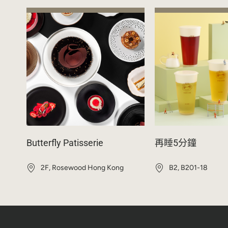
Butterfly Patisserie
再睡5分鐘
2F, Rosewood Hong Kong
B2, B201-18