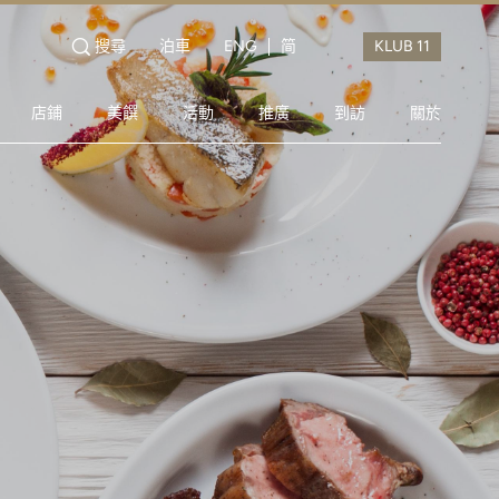
搜尋
泊車
ENG
简
店鋪
美饌
活動
推廣
到訪
關於