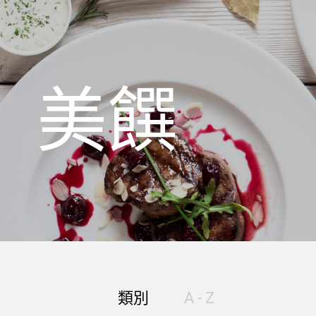
美饌
類別
A - Z