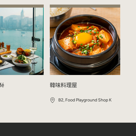
fé
韓味料理屋
B2, Food Playground Shop K