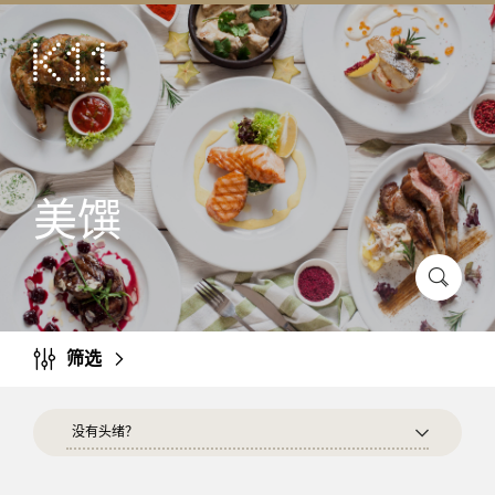
ENG
繁
艺术及文化
店铺
美馔
美馔
活动
优惠及推广
到访
筛选
关于
KLUB 11
没有头绪？