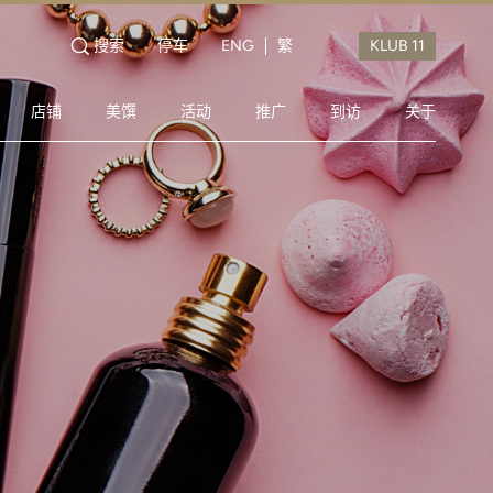
搜索
停车
ENG
繁
店铺
美馔
活动
推广
到访
关于