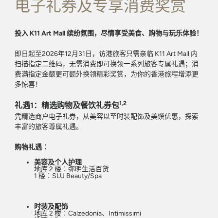
电子礼券及专享消费奖赏
投入 K11 Art Mall 缤纷氛围，尽情享受美食、购物与玩乐体验！
即日起至2026年12月31日，访港旅客只需亲临 K11 Art Mall 内
扫描指定二维码，无需消费即可换领一系列旅客专属礼遇；消
费满指定金额更可额外换领精彩奖赏，为你的香港旅程增添更
多惊喜！
1,2
礼遇1：精选购物及餐饮礼券包
凭精选商户电子礼券，从美容以至时装配饰及美馔优惠，探索
丰富的旅客尊属礼遇。
购物礼遇︰
美容及个人护理
地库 2 楼︰弥明生活百货
1 楼︰SLU Beauty/Spa
时装及配饰
地库 2 楼︰Calzedonia、Intimissimi