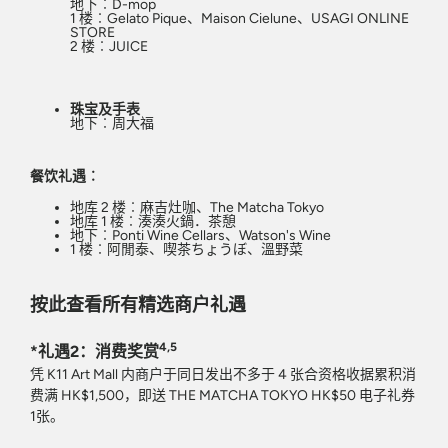
地下︰D-mop
1 楼︰Gelato Pique、Maison Cielune、USAGI ONLINE
STORE
2 楼︰JUICE
珠宝及手表
地下︰周大福
餐饮礼遇︰
地库 2 楼︰麻吉灶咖、The Matcha Tokyo
地库 1 楼︰湊湊火鍋．茶憩
地下︰Ponti Wine Cellars、Watson's Wine
1 楼︰阿閒泰、喫茶ちょうぼ、溫野菜
按此查看所有精选商户礼遇
4,5
*礼遇2：消费奖赏
凭 K11 Art Mall 内商户于同日发出不多于 4 张合资格收据累积消
费满 HK$1,500，即送 THE MATCHA TOKYO HK$50 电子礼券
1张。