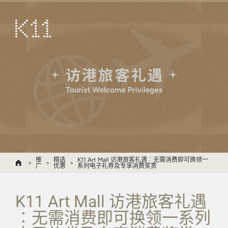
ENG
繁
艺术及文化
店铺
美馔
活动
优惠及推广
到访
推
精选
K11 Art Mall 访港旅客礼遇︰无需消费即可换领一
广
优惠
系列电子礼券及专享消费奖赏
关于
KLUB 11
K11 Art Mall 访港旅客礼遇
︰无需消费即可换领一系列