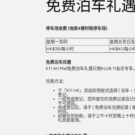
免费泊车礼
停车场收费 (地库4楼时租停车场)
星期一至四
星期五至日及
HK$39/每小时
HK$41/每小
免费泊车优惠
K11 Art Mall免费泊车礼遇只限KLUB 11会员专享
兑换方法：
于「K11 HK」流动应用程式选择 [ 泊车 >
登记。
一经完成登记，您所提交的消费记录及已
不可退回。
完成登记后，请于 [ 免费泊车兑换纪录 ]
时间。
如需任何协助，请于上午十时至晚上十时亲临K1
礼宾部查询。