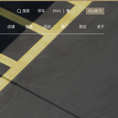
搜索
停车
ENG
繁
店铺
美馔
活动
推广
到访
关于