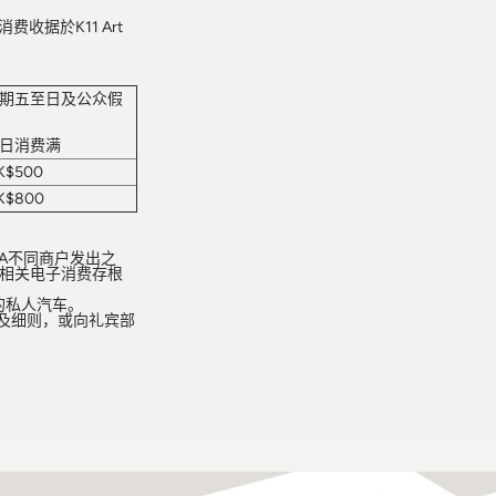
即日消费收据於K11 Art
期五至日及公众假
日消费满
K$500
K$800
USEA不同商户发出之
及相关电子消费存根
的私人汽车。
及细则
，或向礼宾部