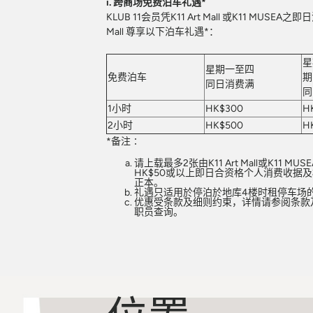
i. 跨商场免费泊车礼遇*
KLUB 11会员凭K11 Art Mall 或K11 MUSEA之
Mall 尊享以下泊车礼遇*：
星
星期一至四
免费泊车
期
同日消费满
同
1
小时
HK$300
H
2
小时
HK$500
H
*备注∶
请上载最多2张由K11 Art Mall或K11 M
HK$50或以上即日合资格个人消费收据
正本。
礼遇只适用於停泊於地库4楼时租停车场
优惠受条款及细则约束，详情请参阅
条款
职员查询。