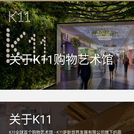
ENG
繁
艺术及文化
店铺
美馔
关于K11购物艺术馆
活动
优惠及推广
到访
关于
KLUB 11
关于K11
K11全球首个购物艺术馆 - K11是新世界发展有限公司旗下的高