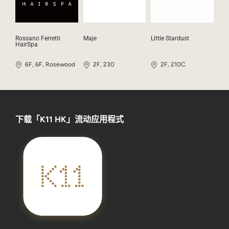
Rossano Ferretti
Maje
Little Stardust
HairSpa
6F, 6F, Rosewood
2F, 230
2F, 210C
下载「K11 HK」流动应用程式