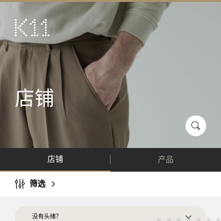
ENG
繁
艺术及文化
店铺
美馔
店铺
活动
优惠及推广
到访
店铺
产品
关于
KLUB 11
筛选
没有头绪？