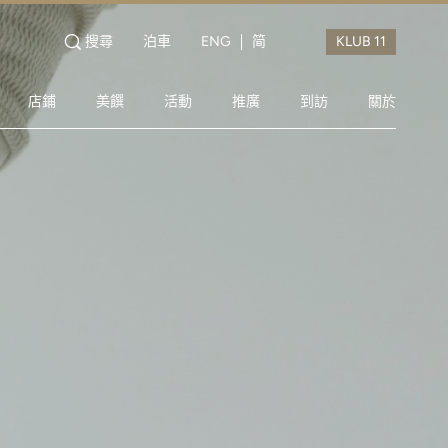
搜尋
泊車
ENG
简
店鋪
美饌
活動
推廣
到訪
關於