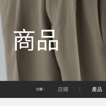
商品
店鋪
產品
分類：