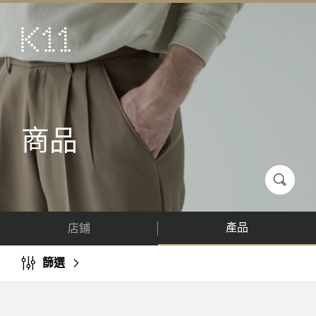
ENG
简
藝術及文化
店鋪
美饌
商品
活動
優惠及推廣
到訪
產品
店鋪
關於
KLUB 11
篩選