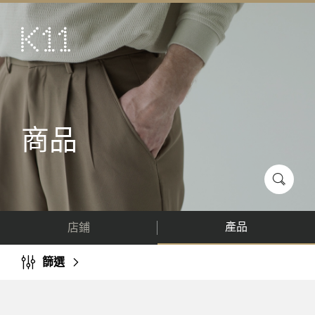
ENG
简
藝術及文化
店鋪
美饌
商品
活動
優惠及推廣
到訪
產品
店鋪
關於
KLUB 11
篩選