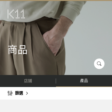
ENG
简
藝術及文化
店鋪
美饌
商品
活動
優惠及推廣
到訪
產品
店鋪
關於
KLUB 11
篩選