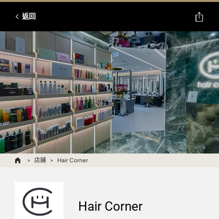
返回
店鋪
Hair Corner
Hair Corner