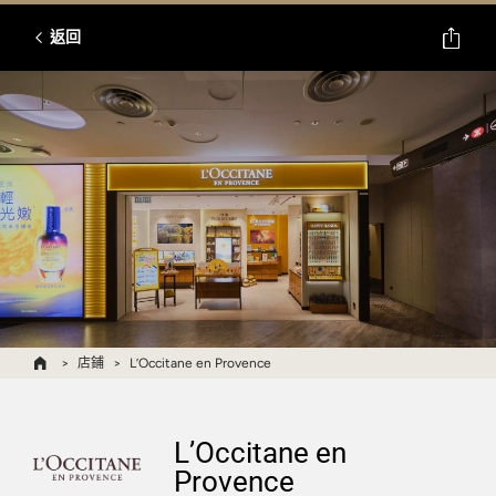
返回
店鋪
L’Occitane en Provence
L’Occitane en
Provence