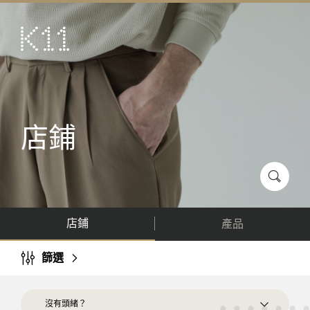
ENG
简
藝術及文化
店鋪
美饌
店鋪
活動
優惠及推廣
到訪
店鋪
產品
關於
KLUB 11
篩選
沒有頭緒？