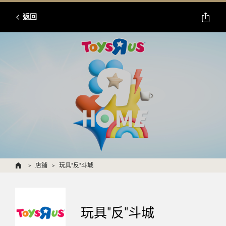
返回
店鋪
玩具"反"斗城
玩具"反"斗城