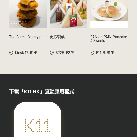
The Forest Bakery plus
更紗製菓
PAN de PAIN Pancake
& Sweets
Kiosk 17, B1/F
B225, B2/F
B111B, B1/F
下載「K11 HK」流動應用程式