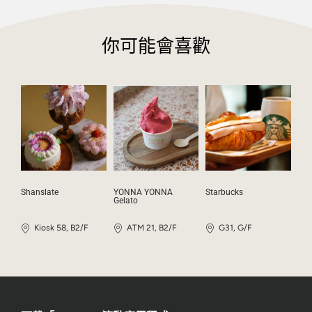
你可能會喜歡
Shanslate
YONNA YONNA
Starbucks
Gelato
Kiosk 58, B2/F
ATM 21, B2/F
G31, G/F