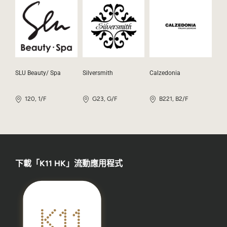
SLU Beauty/ Spa
Silversmith
Calzedonia
120, 1/F
G23, G/F
B221, B2/F
下載「K11 HK」流動應用程式