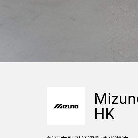
Mizuno
HK