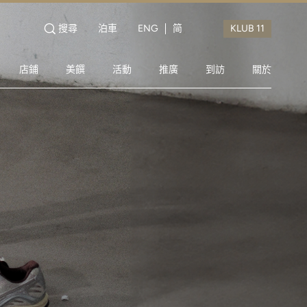
搜尋
泊車
ENG
简
店鋪
美饌
活動
推廣
到訪
關於