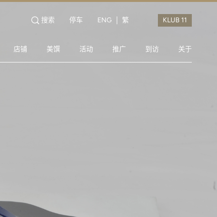
搜索
停车
ENG
繁
店铺
美馔
活动
推广
到访
关于