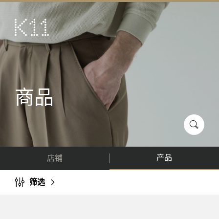
ENG
繁
艺术及文化
店铺
美馔
商品
活动
优惠及推广
到访
产品
店铺
关于
KLUB 11
筛选