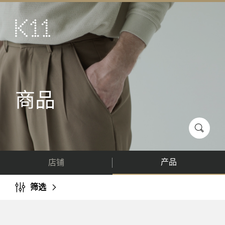
ENG
繁
艺术及文化
店铺
美馔
商品
活动
优惠及推广
到访
产品
店铺
关于
KLUB 11
筛选