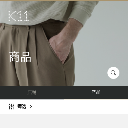
ENG
繁
艺术及文化
店铺
美馔
商品
活动
优惠及推广
到访
产品
店铺
关于
KLUB 11
筛选