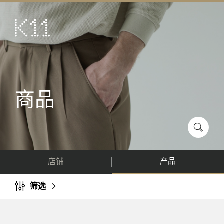
ENG
繁
艺术及文化
店铺
美馔
商品
活动
优惠及推广
到访
产品
店铺
关于
KLUB 11
筛选