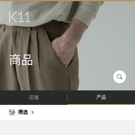
ENG
繁
艺术及文化
店铺
美馔
商品
活动
优惠及推广
到访
产品
店铺
关于
KLUB 11
筛选