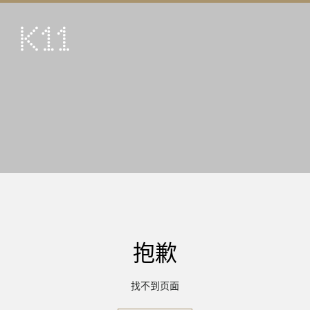
ENG
繁
艺术及文化
店铺
美馔
活动
优惠及推广
到访
抱歉
关于
KLUB 11
找不到页面