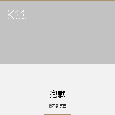
ENG
繁
艺术及文化
店铺
美馔
活动
优惠及推广
到访
抱歉
关于
KLUB 11
找不到页面