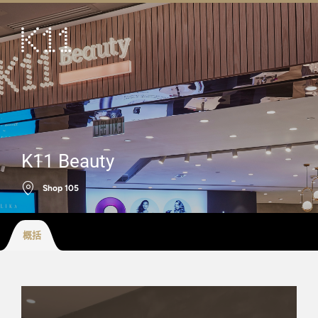
ENG
繁
艺术及文化
店铺
美馔
K11 Beauty
活动
Shop 105
优惠及推广
到访
概括
关于
KLUB 11